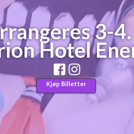
rrangeres 3-4.
rion Hotel Ene
Kjøp Billetter