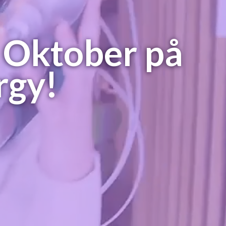
 Oktober på
rgy!