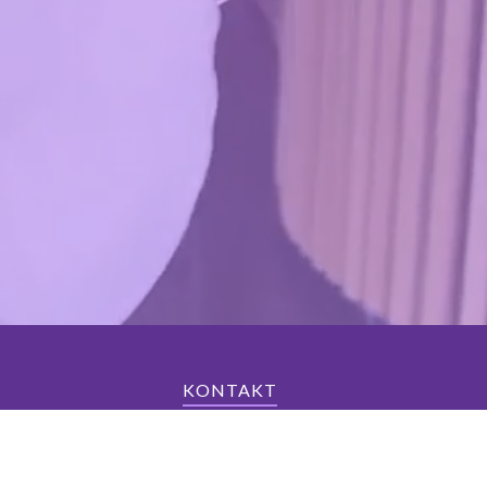
KONTAKT
 møtes for
E-post:
info@metrocon.no
serier, enten iført
Du kan også kontakte oss via vårt skjem
"KONTAKT OSS"