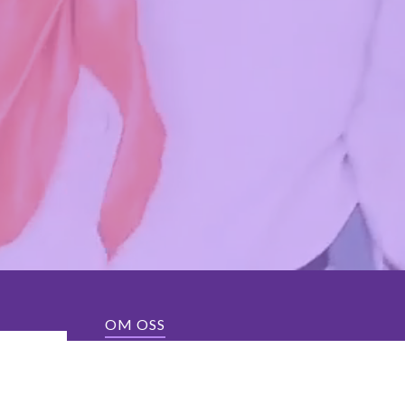
OM OSS
Metrocon er åpent og trygt for alle aldre som vil
fellesinteresser innenfor animasjon, spill og tegne
kostymer eller som vanlige besøkende.